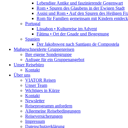
Lebendige Antike und faszinierende Gegenwart
Rom • Spuren des Glaubens in der Ewigen Stadt
Assisi und Rom • Auf den Spuren des Heiligen Fr
Rom für Familien gemeinsam mit Kindern entdec
Portugal
Lissabon • Kulturreise im Advent
Fátima • Ort der Gnade und Begegnung
Spanien
Der Jakobsweg nach Santiago de Compostela
Maßge­schneiderte ­Gruppen­reisen
Ihre eigene Sondergruppe
Anfrage für ein Gruppenangebot
Unser Reisebüro
Kontakt
Über uns
VIATOR Reisen
Unser Team
Wichtiges in Kürze
Kontakt
Newsletter
Reiseprogramm anfordern
Allgemeine Reisebedingungen
Reiseversicherungen
Impressum
Datenschutzerklärung