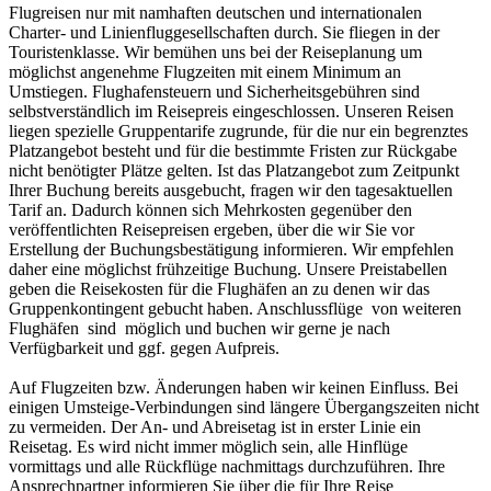
Flugreisen nur mit namhaften deutschen und internationalen
Charter- und Linienfluggesellschaften durch. Sie fliegen in der
Touristenklasse. Wir bemühen uns bei der Reiseplanung um
möglichst angenehme Flugzeiten mit einem Minimum an
Umstiegen. Flughafensteuern und Sicherheitsgebühren sind
selbstverständlich im Reisepreis eingeschlossen. Unseren Reisen
liegen spezielle Gruppentarife zugrunde, für die nur ein begrenztes
Platzangebot besteht und für die bestimmte Fristen zur Rückgabe
nicht benötigter Plätze gelten. Ist das Platzangebot zum Zeitpunkt
Ihrer Buchung bereits ausgebucht, fragen wir den tagesaktuellen
Tarif an. Dadurch können sich Mehrkosten gegenüber den
veröffentlichten Reisepreisen ergeben, über die wir Sie vor
Erstellung der Buchungsbestätigung informieren. Wir empfehlen
daher eine möglichst frühzeitige Buchung. Unsere Preistabellen
geben die Reisekosten für die Flughäfen an zu denen wir das
Gruppenkontingent gebucht haben. Anschlussflüge von weiteren
Flughäfen sind möglich und buchen wir gerne je nach
Verfügbarkeit und ggf. gegen Aufpreis.
Auf Flugzeiten bzw. Änderungen haben wir keinen Einfluss. Bei
einigen Umsteige-Verbindungen sind längere Übergangszeiten nicht
zu vermeiden. Der An- und Abreisetag ist in erster Linie ein
Reisetag. Es wird nicht immer möglich sein, alle Hinflüge
vormittags und alle Rückflüge nachmittags durchzuführen. Ihre
Ansprechpartner informieren Sie über die für Ihre Reise