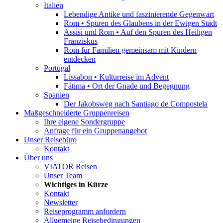
Italien
Lebendige Antike und faszinierende Gegenwart
Rom • Spuren des Glaubens in der Ewigen Stadt
Assisi und Rom • Auf den Spuren des Heiligen
Franziskus
Rom für Familien gemeinsam mit Kindern
entdecken
Portugal
Lissabon • Kulturreise im Advent
Fátima • Ort der Gnade und Begegnung
Spanien
Der Jakobsweg nach Santiago de Compostela
Maßge­schneiderte ­Gruppen­reisen
Ihre eigene Sondergruppe
Anfrage für ein Gruppenangebot
Unser Reisebüro
Kontakt
Über uns
VIATOR Reisen
Unser Team
Wichtiges in Kürze
Kontakt
Newsletter
Reiseprogramm anfordern
Allgemeine Reisebedingungen